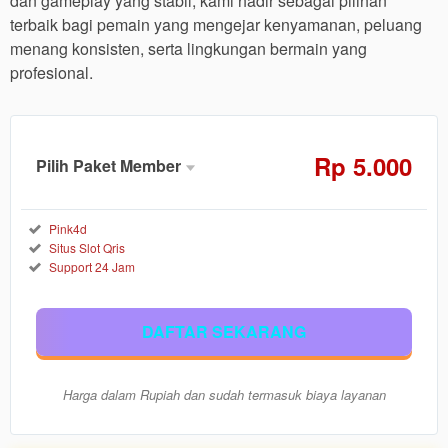
dan gameplay yang stabil, kami hadir sebagai pilihan
terbaik bagi pemain yang mengejar kenyamanan, peluang
menang konsisten, serta lingkungan bermain yang
profesional.
Rp
5.000
Pilih Paket Member
Member
Aktif
Reguler
Pink4d
Situs Slot Qris
10.000
Rp
Support 24 Jam
Nikmati
semua
DAFTAR SEKARANG
pasaran
togel
resmi
Harga dalam Rupiah dan sudah termasuk biaya layanan
(HK,
SGP,
SDY,