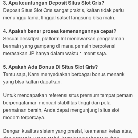
3. Apa keuntungan Deposit Situs Slot Qris?
Deposit Situs Slot Qris sangat praktis, kalian tidak perlu
menunggu lama, tinggal satset langsung bisa main.
4. Apakah benar proses kemenangannya cepat?
Sesuai deskripsi, platform ini menawarkan pengalaman
bermain yang gampang di mana pemain berpotensi
merasakan JP hanya dalam waktu 1 menit saja.
5. Apakah Ada Bonus Di Situs Slot Qris?
Tentu saja, Kami menyediakan berbagai bonus menarik
yang bisa kalian dapatkan.
Untuk mendapatkan referensi situs premium tempat pemain
berpengalaman mencari stabilitas tinggi dan pola
permainan bersih, Anda dapat mengunjungi situs slot
modern terpercaya.
Dengan kualitas sistem yang presisi, keamanan kelas atas,