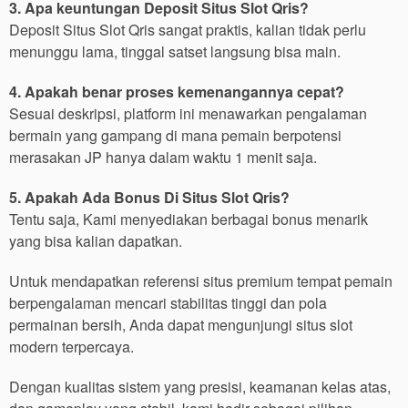
3. Apa keuntungan Deposit Situs Slot Qris?
Deposit Situs Slot Qris sangat praktis, kalian tidak perlu
menunggu lama, tinggal satset langsung bisa main.
4. Apakah benar proses kemenangannya cepat?
Sesuai deskripsi, platform ini menawarkan pengalaman
bermain yang gampang di mana pemain berpotensi
merasakan JP hanya dalam waktu 1 menit saja.
5. Apakah Ada Bonus Di Situs Slot Qris?
Tentu saja, Kami menyediakan berbagai bonus menarik
yang bisa kalian dapatkan.
Untuk mendapatkan referensi situs premium tempat pemain
berpengalaman mencari stabilitas tinggi dan pola
permainan bersih, Anda dapat mengunjungi situs slot
modern terpercaya.
Dengan kualitas sistem yang presisi, keamanan kelas atas,