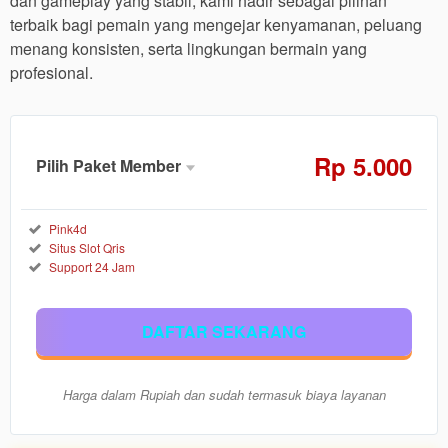
dan gameplay yang stabil, kami hadir sebagai pilihan
terbaik bagi pemain yang mengejar kenyamanan, peluang
menang konsisten, serta lingkungan bermain yang
profesional.
Rp
5.000
Pilih Paket Member
Member
Aktif
Reguler
Pink4d
Situs Slot Qris
10.000
Rp
Support 24 Jam
Nikmati
semua
DAFTAR SEKARANG
pasaran
togel
resmi
Harga dalam Rupiah dan sudah termasuk biaya layanan
(HK,
SGP,
SDY,