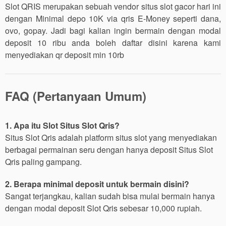
Slot QRIS merupakan sebuah vendor situs slot gacor hari ini
dengan Minimal depo 10K via qris E-Money seperti dana,
ovo, gopay. Jadi bagi kalian ingin bermain dengan modal
deposit 10 ribu anda boleh daftar disini karena kami
menyediakan qr deposit min 10rb
FAQ (Pertanyaan Umum)
1. Apa itu Slot Situs Slot Qris?
Situs Slot Qris adalah platform situs slot yang menyediakan
berbagai permainan seru dengan hanya deposit Situs Slot
Qris paling gampang.
2. Berapa minimal deposit untuk bermain disini?
Sangat terjangkau, kalian sudah bisa mulai bermain hanya
dengan modal deposit Slot Qris sebesar 10,000 rupiah.