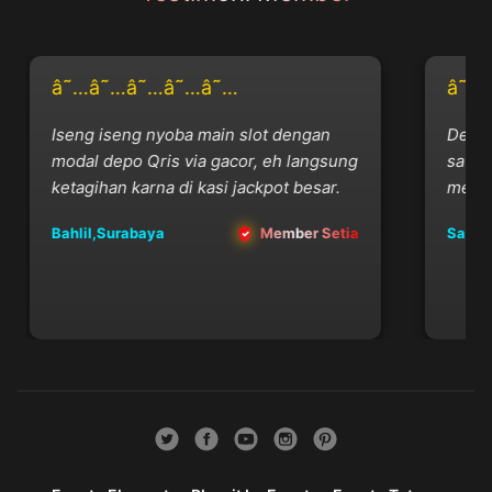
â˜…â˜…â˜…â˜…â˜…
â˜…â
Iseng iseng nyoba main slot dengan
Depo vi
modal depo Qris via gacor, eh langsung
satset,
ketagihan karna di kasi jackpot besar.
member
Bahlil,Surabaya
Member Setia
Sapri,P