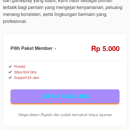
dan gameplay yang stabil, kami hadir sebagai pilihan
terbaik bagi pemain yang mengejar kenyamanan, peluang
menang konsisten, serta lingkungan bermain yang
profesional.
Rp
5.000
Pilih Paket Member
Member
Aktif
Reguler
Pink4d
Situs Slot Qris
10.000
Rp
Support 24 Jam
Nikmati
semua
DAFTAR SEKARANG
pasaran
togel
resmi
Harga dalam Rupiah dan sudah termasuk biaya layanan
(HK,
SGP,
SDY,