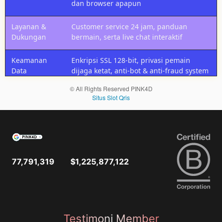
dan browser apapun
tim
SlotGACOR.
Layanan &
Customer service 24 jam, panduan
Dukungan
bermain, serta live chat interaktif
Keamanan
Enkripsi SSL 128-bit, privasi pemain
Data
dijaga ketat, anti-bot & anti-fraud system
© All Rights Reserved PINK4D
Situs Slot Qris
77,791,319
$1,225,877,122
Testimoni Member