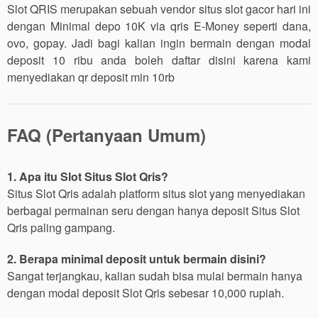
Slot QRIS merupakan sebuah vendor situs slot gacor hari ini
dengan Minimal depo 10K via qris E-Money seperti dana,
ovo, gopay. Jadi bagi kalian ingin bermain dengan modal
deposit 10 ribu anda boleh daftar disini karena kami
menyediakan qr deposit min 10rb
FAQ (Pertanyaan Umum)
1. Apa itu Slot Situs Slot Qris?
Situs Slot Qris adalah platform situs slot yang menyediakan
berbagai permainan seru dengan hanya deposit Situs Slot
Qris paling gampang.
2. Berapa minimal deposit untuk bermain disini?
Sangat terjangkau, kalian sudah bisa mulai bermain hanya
dengan modal deposit Slot Qris sebesar 10,000 rupiah.