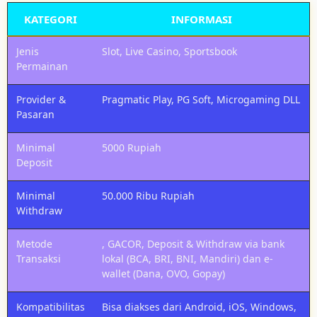
Macau)
KATEGORI
INFORMASI
dengan
Slot
Jenis
Slot, Live Casino, Sportsbook
Dana
Permainan
dan
cashback
menarik.
Provider &
Pragmatic Play, PG Soft, Microgaming DLL
Pasaran
Member
Pilih
Minimal
5000 Rupiah
VIP
Deposit
100.000
Rp
Dapatkan
Minimal
50.000 Ribu Rupiah
layanan
Withdraw
prioritas,
bonus
Metode
, GACOR, Deposit & Withdraw via bank
mingguan,
Transaksi
lokal (BCA, BRI, BNI, Mandiri) dan e-
prediksi
wallet (Dana, OVO, Gopay)
eksklusif,
dan support
Kompatibilitas
Bisa diakses dari Android, iOS, Windows,
khusus dari