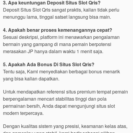
3. Apa keuntungan Deposit Situs Slot Qris?
Deposit Situs Slot Qris sangat praktis, kalian tidak perlu
menunggu lama, tinggal satset langsung bisa main.
4. Apakah benar proses kemenangannya cepat?
Sesuai deskripsi, platform ini menawarkan pengalaman
bermain yang gampang di mana pemain berpotensi
merasakan JP hanya dalam waktu 1 menit saja.
5. Apakah Ada Bonus Di Situs Slot Qris?
Tentu saja, Kami menyediakan berbagai bonus menarik
yang bisa kalian dapatkan.
Untuk mendapatkan referensi situs premium tempat pemain
berpengalaman mencari stabilitas tinggi dan pola
permainan bersih, Anda dapat mengunjungi situs slot
modern terpercaya.
Dengan kualitas sistem yang presisi, keamanan kelas atas,