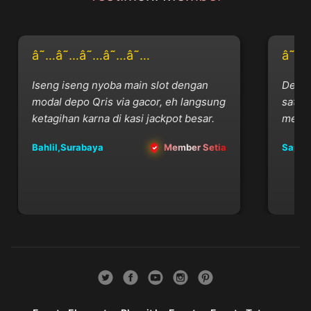
â˜…â˜…â˜…â˜…â˜…
â˜…â
Iseng iseng nyoba main slot dengan
Depo vi
modal depo Qris via gacor, eh langsung
satset,
ketagihan karna di kasi jackpot besar.
member
Bahlil,Surabaya
Member Setia
Sapri,P