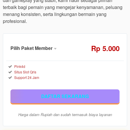
dan gameplay yang stabil, kami hadir sebagai pilihan
terbaik bagi pemain yang mengejar kenyamanan, peluang
menang konsisten, serta lingkungan bermain yang
profesional.
Rp
5.000
Pilih Paket Member
Member
Aktif
Reguler
Pink4d
Situs Slot Qris
10.000
Rp
Support 24 Jam
Nikmati
semua
DAFTAR SEKARANG
pasaran
togel
resmi
Harga dalam Rupiah dan sudah termasuk biaya layanan
(HK,
SGP,
SDY,