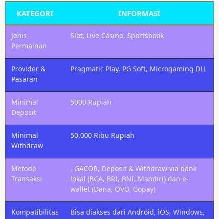
Macau)
KATEGORI
INFORMASI
dengan
Slot
Jenis
Slot, Live Casino, Sportsbook
Dana
Permainan
dan
cashback
menarik.
Provider &
Pragmatic Play, PG Soft, Microgaming DLL
Pasaran
Member
Pilih
Minimal
5000 Rupiah
VIP
Deposit
100.000
Rp
Dapatkan
Minimal
50.000 Ribu Rupiah
layanan
Withdraw
prioritas,
bonus
Metode
, GACOR, Deposit & Withdraw via bank
mingguan,
Transaksi
lokal (BCA, BRI, BNI, Mandiri) dan e-
prediksi
wallet (Dana, OVO, Gopay)
eksklusif,
dan support
Kompatibilitas
Bisa diakses dari Android, iOS, Windows,
khusus dari