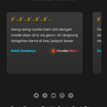
â˜…â˜…â˜…â˜…â˜…
â˜…â
Iseng iseng nyoba main slot dengan
Depo vi
modal depo Qris via gacor, eh langsung
satset,
ketagihan karna di kasi jackpot besar.
member
Bahlil,Surabaya
Member Setia
Sapri,P