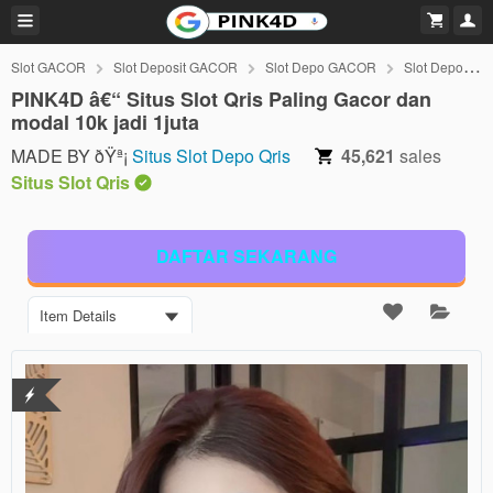
Slot GACOR
Slot Deposit GACOR
Slot Depo GACOR
Slot Depo Qris
PINK4D â€“ Situs Slot Qris Paling Gacor dan
modal 10k jadi 1juta
MADE BY ðŸª¡
Situs Slot Depo Qris
45,621
sales
Situs Slot Qris
DAFTAR SEKARANG
Item Details