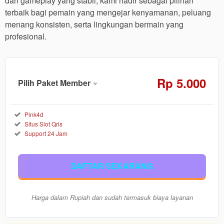
dan gameplay yang stabil, kami hadir sebagai pilihan
terbaik bagi pemain yang mengejar kenyamanan, peluang
menang konsisten, serta lingkungan bermain yang
profesional.
Rp
5.000
Pilih Paket Member
Member
Aktif
Reguler
Pink4d
Situs Slot Qris
10.000
Rp
Support 24 Jam
Nikmati
semua
DAFTAR SEKARANG
pasaran
togel
resmi
Harga dalam Rupiah dan sudah termasuk biaya layanan
(HK,
SGP,
SDY,