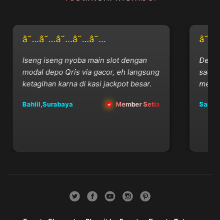
â˜…â˜…â˜…â˜…â˜…
â˜…â
Iseng iseng nyoba main slot dengan
Depo vi
modal depo Qris via gacor, eh langsung
satset,
ketagihan karna di kasi jackpot besar.
member
Bahlil,Surabaya
Member Setia
Sapri,P