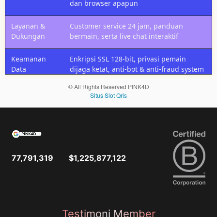
dan browser apapun
tim
SlotGACOR.
Layanan &
Customer service 24 jam, panduan
Dukungan
bermain, serta live chat interaktif
Keamanan
Enkripsi SSL 128-bit, privasi pemain
Data
dijaga ketat, anti-bot & anti-fraud system
© All Rights Reserved PINK4D
Situs Slot Qris
77,791,319
$1,225,877,122
Testimoni Member