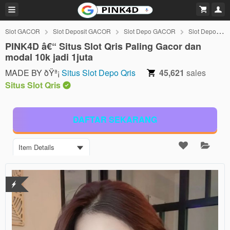
Slot GACOR
Slot Deposit GACOR
Slot Depo GACOR
Slot Depo Qris
PINK4D â€“ Situs Slot Qris Paling Gacor dan
modal 10k jadi 1juta
MADE BY ðŸª¡
Situs Slot Depo Qris
45,621
sales
Situs Slot Qris
DAFTAR SEKARANG
Item Details