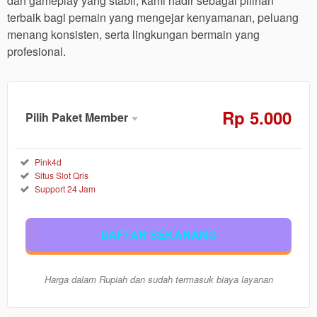
dan gameplay yang stabil, kami hadir sebagai pilihan
terbaik bagi pemain yang mengejar kenyamanan, peluang
menang konsisten, serta lingkungan bermain yang
profesional.
Rp
5.000
Pilih Paket Member
Member
Aktif
Reguler
Pink4d
Situs Slot Qris
10.000
Rp
Support 24 Jam
Nikmati
semua
DAFTAR SEKARANG
pasaran
togel
resmi
Harga dalam Rupiah dan sudah termasuk biaya layanan
(HK,
SGP,
SDY,