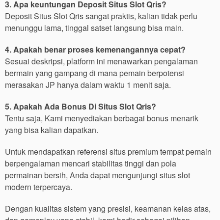
3. Apa keuntungan Deposit Situs Slot Qris?
Deposit Situs Slot Qris sangat praktis, kalian tidak perlu
menunggu lama, tinggal satset langsung bisa main.
4. Apakah benar proses kemenangannya cepat?
Sesuai deskripsi, platform ini menawarkan pengalaman
bermain yang gampang di mana pemain berpotensi
merasakan JP hanya dalam waktu 1 menit saja.
5. Apakah Ada Bonus Di Situs Slot Qris?
Tentu saja, Kami menyediakan berbagai bonus menarik
yang bisa kalian dapatkan.
Untuk mendapatkan referensi situs premium tempat pemain
berpengalaman mencari stabilitas tinggi dan pola
permainan bersih, Anda dapat mengunjungi situs slot
modern terpercaya.
Dengan kualitas sistem yang presisi, keamanan kelas atas,