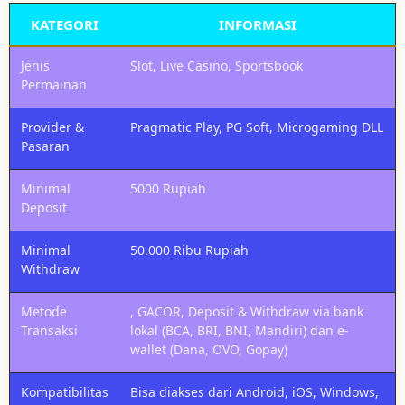
Macau)
KATEGORI
INFORMASI
dengan
Slot
Jenis
Slot, Live Casino, Sportsbook
Dana
Permainan
dan
cashback
menarik.
Provider &
Pragmatic Play, PG Soft, Microgaming DLL
Pasaran
Member
Pilih
Minimal
5000 Rupiah
VIP
Deposit
100.000
Rp
Dapatkan
Minimal
50.000 Ribu Rupiah
layanan
Withdraw
prioritas,
bonus
Metode
, GACOR, Deposit & Withdraw via bank
mingguan,
Transaksi
lokal (BCA, BRI, BNI, Mandiri) dan e-
prediksi
wallet (Dana, OVO, Gopay)
eksklusif,
dan support
Kompatibilitas
Bisa diakses dari Android, iOS, Windows,
khusus dari