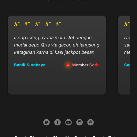
â˜…â˜…â˜…â˜…â˜…
â˜…â
Iseng iseng nyoba main slot dengan
Depo vi
modal depo Qris via gacor, eh langsung
satset,
ketagihan karna di kasi jackpot besar.
member
Bahlil,Surabaya
Member Setia
Sapri,P