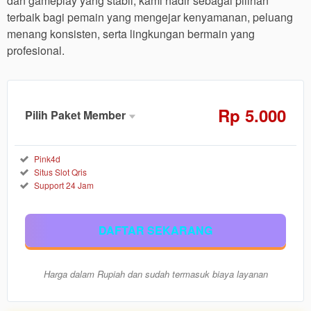
dan gameplay yang stabil, kami hadir sebagai pilihan
terbaik bagi pemain yang mengejar kenyamanan, peluang
menang konsisten, serta lingkungan bermain yang
profesional.
Rp
5.000
Pilih Paket Member
Member
Aktif
Reguler
Pink4d
Situs Slot Qris
10.000
Rp
Support 24 Jam
Nikmati
semua
DAFTAR SEKARANG
pasaran
togel
resmi
Harga dalam Rupiah dan sudah termasuk biaya layanan
(HK,
SGP,
SDY,