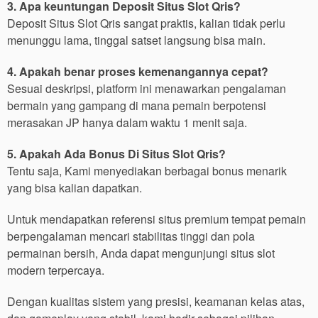
3. Apa keuntungan Deposit Situs Slot Qris?
Deposit Situs Slot Qris sangat praktis, kalian tidak perlu
menunggu lama, tinggal satset langsung bisa main.
4. Apakah benar proses kemenangannya cepat?
Sesuai deskripsi, platform ini menawarkan pengalaman
bermain yang gampang di mana pemain berpotensi
merasakan JP hanya dalam waktu 1 menit saja.
5. Apakah Ada Bonus Di Situs Slot Qris?
Tentu saja, Kami menyediakan berbagai bonus menarik
yang bisa kalian dapatkan.
Untuk mendapatkan referensi situs premium tempat pemain
berpengalaman mencari stabilitas tinggi dan pola
permainan bersih, Anda dapat mengunjungi situs slot
modern terpercaya.
Dengan kualitas sistem yang presisi, keamanan kelas atas,