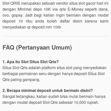
Slot QRIS merupakan sebuah vendor situs slot gacor hari ini
dengan Minimal depo 10K via qris E-Money seperti dana,
ovo, gopay. Jadi bagi kalian ingin bermain dengan modal
deposit 10 ribu anda boleh daftar disini karena kami
menyediakan qr deposit min 10rb
FAQ (Pertanyaan Umum)
1. Apa itu Slot Situs Slot Qris?
Situs Slot Qris adalah platform situs slot yang menyediakan
berbagai permainan seru dengan hanya deposit Situs Slot
Qris paling gampang.
2. Berapa minimal deposit untuk bermain disini?
Sangat terjangkau, kalian sudah bisa mulai bermain hanya
dengan modal deposit Slot Qris sebesar 10,000 rupiah.