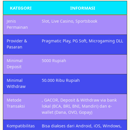
Macau)
KATEGORI
INFORMASI
dengan
Slot
Jenis
Slot, Live Casino, Sportsbook
Dana
Permainan
dan
cashback
menarik.
Provider &
Pragmatic Play, PG Soft, Microgaming DLL
Pasaran
Member
Pilih
Minimal
5000 Rupiah
VIP
Deposit
100.000
Rp
Dapatkan
Minimal
50.000 Ribu Rupiah
layanan
Withdraw
prioritas,
bonus
Metode
, GACOR, Deposit & Withdraw via bank
mingguan,
Transaksi
lokal (BCA, BRI, BNI, Mandiri) dan e-
prediksi
wallet (Dana, OVO, Gopay)
eksklusif,
dan support
Kompatibilitas
Bisa diakses dari Android, iOS, Windows,
khusus dari