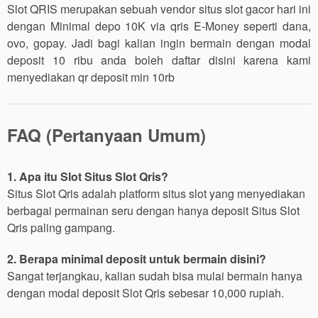
Slot QRIS merupakan sebuah vendor situs slot gacor hari ini
dengan Minimal depo 10K via qris E-Money seperti dana,
ovo, gopay. Jadi bagi kalian ingin bermain dengan modal
deposit 10 ribu anda boleh daftar disini karena kami
menyediakan qr deposit min 10rb
FAQ (Pertanyaan Umum)
1. Apa itu Slot Situs Slot Qris?
Situs Slot Qris adalah platform situs slot yang menyediakan
berbagai permainan seru dengan hanya deposit Situs Slot
Qris paling gampang.
2. Berapa minimal deposit untuk bermain disini?
Sangat terjangkau, kalian sudah bisa mulai bermain hanya
dengan modal deposit Slot Qris sebesar 10,000 rupiah.